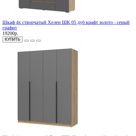
Шкаф 4х створчатый Хелен ШК 05 дуб крафт золото - серый
графит
19200р.
КУПИТЬ