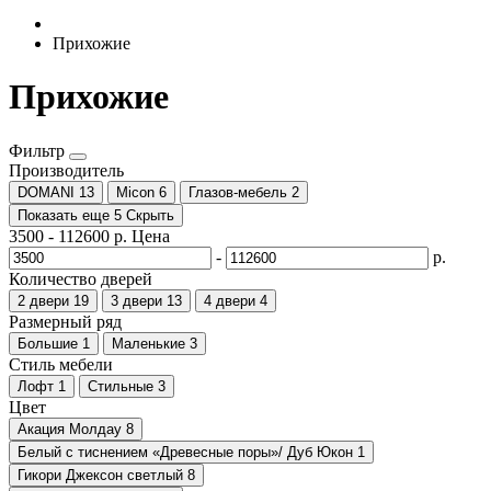
Прихожие
Прихожие
Фильтр
Производитель
DOMANI
13
Micon
6
Глазов-мебель
2
Показать еще 5
Скрыть
3500
-
112600
р.
Цена
-
р.
Количество дверей
2 двери
19
3 двери
13
4 двери
4
Размерный ряд
Большие
1
Маленькие
3
Стиль мебели
Лофт
1
Стильные
3
Цвет
Акация Молдау
8
Белый с тиснением «Древесные поры»/ Дуб Юкон
1
Гикори Джексон светлый
8