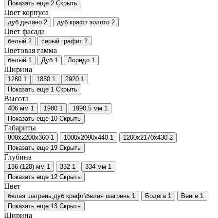
Показать еще 2
Скрыть
Цвет корпуса
дуб делано
2
дуб крафт золото
2
Цвет фасада
белый
2
серый графит
2
Цветовая гамма
белый
1
Дуб
1
Лоредо
1
Ширина
1260
1
1850
1
2920
1
Показать еще 1
Скрыть
Высота
406 мм
1
1980
1
1990,5 мм
1
Показать еще 10
Скрыть
Габариты
800х2200х360
1
1000х2090х440
1
1200х2170х430
2
Показать еще 19
Скрыть
Глубина
136 (120) мм
1
332
1
334 мм
1
Показать еще 12
Скрыть
Цвет
белая шагрень,дуб крафт\белая шагрень
1
Бодега
1
Венге
1
Показать еще 13
Скрыть
Ширина