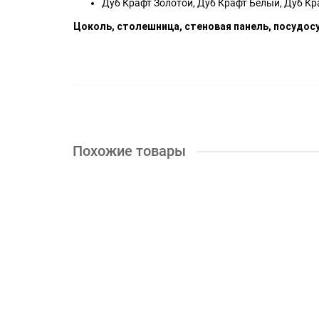
Дуб Крафт Золотой, Дуб Крафт Белый, Дуб К
Цоколь, столешница, стеновая панель, посудос
Похожие товары
Кухня ЛДСП Диор 1,8м (Микон)
18300р.
КУПИТЬ