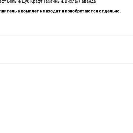
рафт Белый/Дуб Крафт Табачный, Виола/Лаванда
ушитель в комплет не входят и приобретаются отдельно.