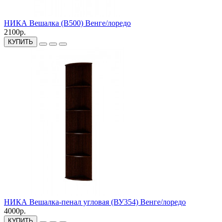
НИКА Вешалка (В500) Венге/лоредо
2100р.
КУПИТЬ
НИКА Вешалка-пенал угловая (ВУ354) Венге/лоредо
4000р.
КУПИТЬ