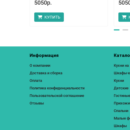
5050р.
505
КУПИТЬ
Информация
Катало
О компании
Кухни на
Доставка и сборка
Шкафы-ку
Оплата
Кухни
Политика конфиденциальности
Детские
Пользовательской соглашение
Гостины
Отзывы
Прихожи
Спальни
Малые ф
Шкафы