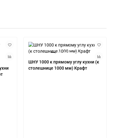
ШНУ 1000 к прямому углу кухни (к
ШНУМ 850
ухни
столешнице 1000 мм) Крафт
мм Краф
фт