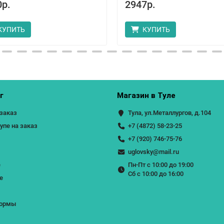
0р.
2947р.
КУПИТЬ
КУПИТЬ
г
Магазин в Туле
 заказ
Тула, ул.Металлургов, д.104
пе на заказ
+7 (4872) 58-23-25
+7 (920) 746-75-76
uglovsky@mail.ru
е
Пн-Пт с 10:00 до 19:00
Сб с 10:00 до 16:00
е
ормы