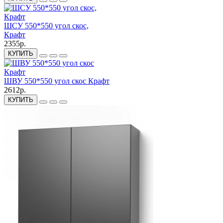
ШСУ 550*550 угол скос,
Крафт
2355р.
КУПИТЬ
ШВУ 550*550 угол скос Крафт
2612р.
КУПИТЬ