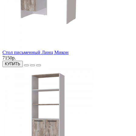
Стол письменный Линц Микон
7150р.
КУПИТЬ