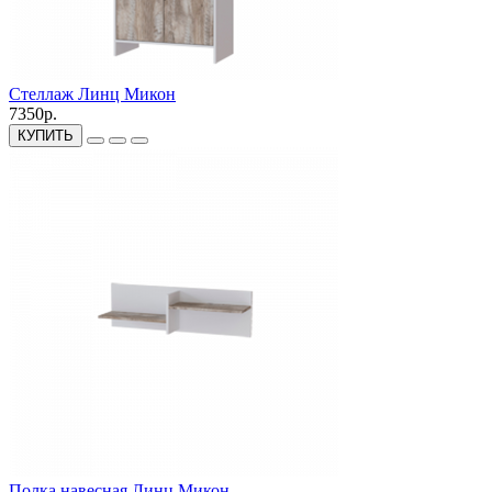
Стеллаж Линц Микон
7350р.
КУПИТЬ
Полка навесная Линц Микон