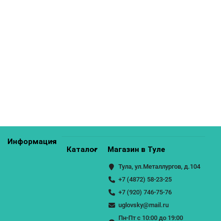
МШН 3я 500
0р.
КУПИТЬ
Информация
Каталог
Магазин в Туле
Тула, ул.Металлургов, д.104
+7 (4872) 58-23-25
+7 (920) 746-75-76
uglovsky@mail.ru
Пн-Пт с 10:00 до 19:00