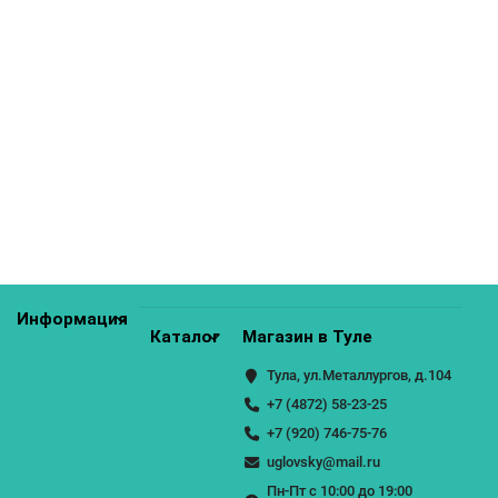
КУПИТЬ
МШВ 350
0р.
КУПИТЬ
Информация
Каталог
Магазин в Туле
Тула, ул.Металлургов, д.104
+7 (4872) 58-23-25
+7 (920) 746-75-76
uglovsky@mail.ru
Пн-Пт с 10:00 до 19:00