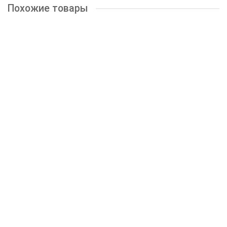
Похожие товары
Шкаф верхний бутылочница Кухня Ницца 150 мм
1200р.
КУПИТЬ
Шкаф верхний бутылочница Кухня Ницца 200 мм
1200р.
КУПИТЬ