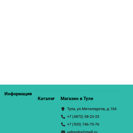
Шкаф верхний высокий со стеклом Кухня Ницца Royal 800
мм
0р.
КУПИТЬ
Информация
Каталог
Магазин в Туле
Тула, ул.Металлургов, д.104
+7 (4872) 58-23-25
+7 (920) 746-75-76
uglovsky@mail.ru