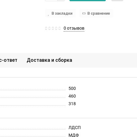
В закладки
В сравнение
0 отзывов
с-ответ
Доставка и сборка
500
460
318
ЛДСП
МДФ