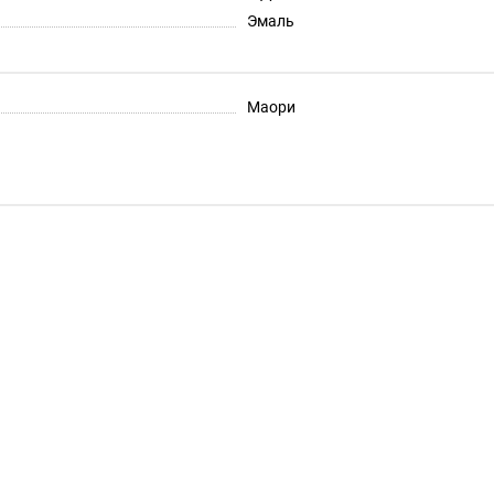
Эмаль
Маори
аори 800 мм