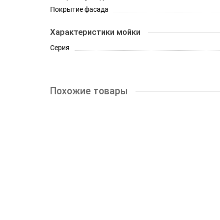
Покрытие фасада
Характеристики мойки
Серия
Похожие товары
Шкаф верхний высокий горизонтальный Кухня М
6350р.
КУПИТЬ