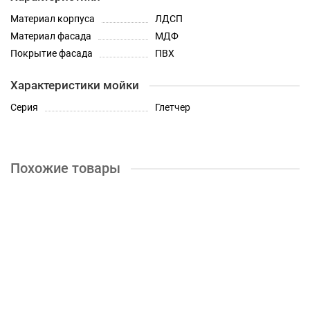
Материал корпуса
ЛДСП
Материал фасада
МДФ
Покрытие фасада
ПВХ
Характеристики мойки
Серия
Глетчер
Похожие товары
-20%
Шкаф верхний высокий со стеклом с 2 створками Кухня
Глетчер 800 мм
9400р.
11750р.