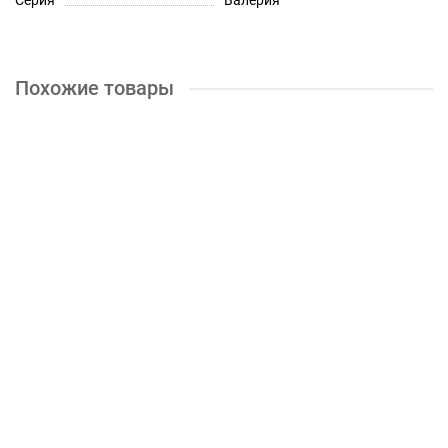
Серия
Валерия
Похожие товары
Шкаф верхний угловой с 1 створкой Кухня Валерия 590 мм
5350р.
КУПИТЬ
Шкаф верхний угловой высокий с 1 створкой Кухня Валерия
590 мм
7000р.