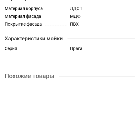
Материал корпуса
ЛДСП
Материал фасада
МДФ
Покрытие фасада
ПВХ
Характеристики мойки
Серия
Прага
Похожие товары
Шкаф верхний угловой с 1 створкой Кухня Прага 590 мм
4200р.
КУПИТЬ