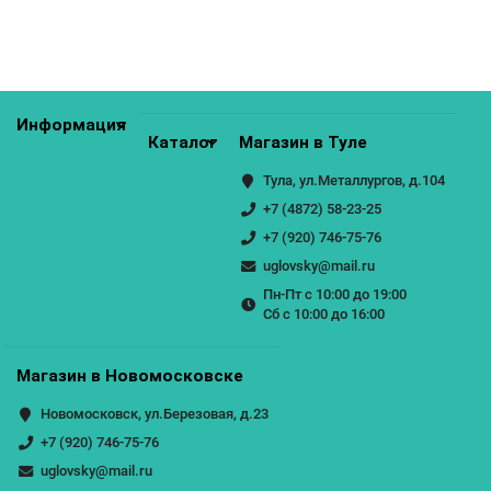
КУПИТЬ
Информация
Каталог
Магазин в Туле
Тула, ул.Металлургов, д.104
+7 (4872) 58-23-25
+7 (920) 746-75-76
uglovsky@mail.ru
Пн-Пт с 10:00 до 19:00
Сб с 10:00 до 16:00
Магазин в Новомосковске
Новомосковск, ул.Березовая, д.23
+7 (920) 746-75-76
uglovsky@mail.ru