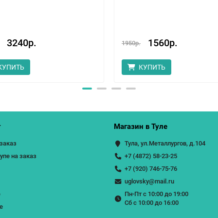
3240р.
1560р.
1950р.
КУПИТЬ
КУПИТЬ
г
Магазин в Туле
 заказ
Тула, ул.Металлургов, д.104
пе на заказ
+7 (4872) 58-23-25
+7 (920) 746-75-76
uglovsky@mail.ru
е
Пн-Пт с 10:00 до 19:00
Сб с 10:00 до 16:00
е