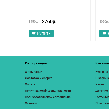
енал
2760р.
3450р.
4050р.
КУПИТЬ
Информация
Катало
О компании
Кухни на
Доставка и сборка
Шкафы-ку
Оплата
Кухни
Политика конфиденциальности
Детские
Пользовательской соглашение
Гостины
Отзывы
Прихожи