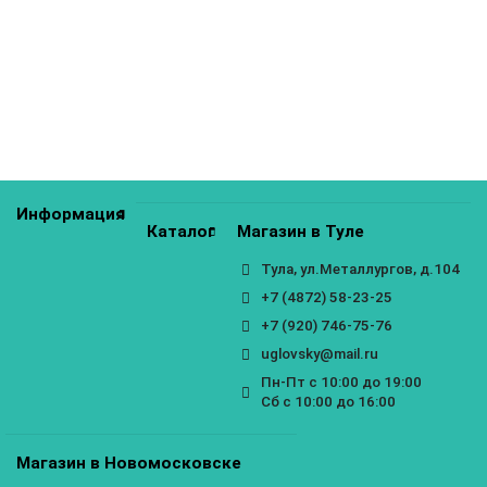
Кухня Хелмер 600 мм
2560р.
3200р.
КУПИТЬ
Информация
Каталог
Магазин в Туле
Тула, ул.Металлургов, д.104
+7 (4872) 58-23-25
+7 (920) 746-75-76
uglovsky@mail.ru
Пн-Пт с 10:00 до 19:00
Сб с 10:00 до 16:00
Магазин в Новомосковске