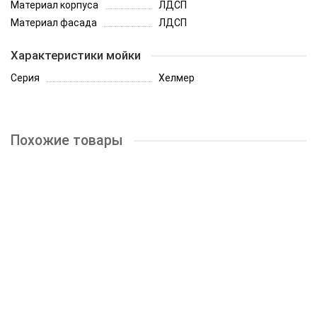
Материал корпуса
ЛДСП
Материал фасада
ЛДСП
Характеристики мойки
Серия
Хелмер
Похожие товары
-20%
Шкаф верхний с 1 створкой Кухня Хелмер 300 мм
2160р.
2700р.
КУПИТЬ