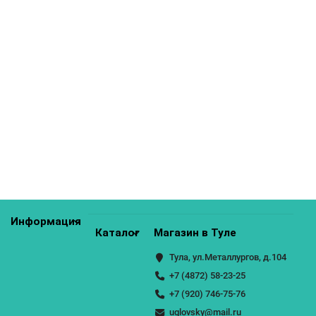
КУПИТЬ
Шкаф верхний угловой Кухня Маори 590 мм
6300р.
КУПИТЬ
Информация
Каталог
Магазин в Туле
Тула, ул.Металлургов, д.104
+7 (4872) 58-23-25
+7 (920) 746-75-76
uglovsky@mail.ru