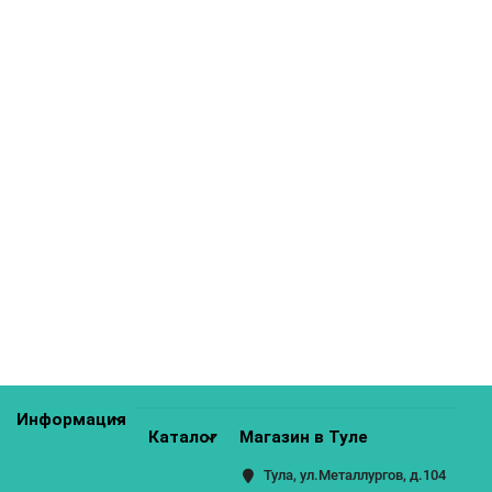
Шкаф нижний с 4 ящиками Кухня Эстетик 600 мм
0р.
КУПИТЬ
Информация
Каталог
Магазин в Туле
Тула, ул.Металлургов, д.104