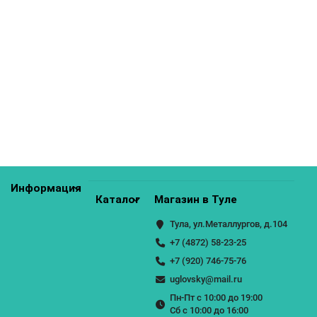
Шкаф нижний бутылочница Кухня Валерия 200 мм
7300р.
КУПИТЬ
Информация
Каталог
Магазин в Туле
Тула, ул.Металлургов, д.104
+7 (4872) 58-23-25
+7 (920) 746-75-76
uglovsky@mail.ru
Пн-Пт с 10:00 до 19:00
Сб с 10:00 до 16:00