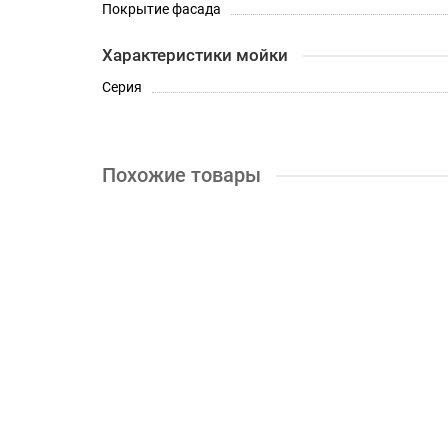
Покрытие фасада
Характеристики мойки
Серия
Похожие товары
-20%
Шкаф нижний с 1 створкой Кухня Глетчер 300 мм
3240р.
4050р.
КУПИТЬ
-20%