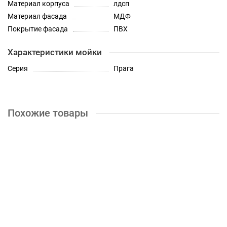
Материал корпуса
лдсп
Материал фасада
МДФ
Покрытие фасада
ПВХ
Характеристики мойки
Серия
Прага
Похожие товары
Шкаф нижний мойка с 2 створками Кухня "Прага" 600 мм
3650р.
КУПИТЬ