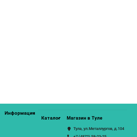
Шкаф нижний с 1 створкой Кухня "Прага" 600 мм
4100р.
КУПИТЬ
Шкаф нижний с 1 створкой Кухня "Прага" 600 мм
4100р.
КУПИТЬ
Информация
Каталог
Магазин в Туле
Тула, ул.Металлургов, д.104
+7 (4872) 58-23-25