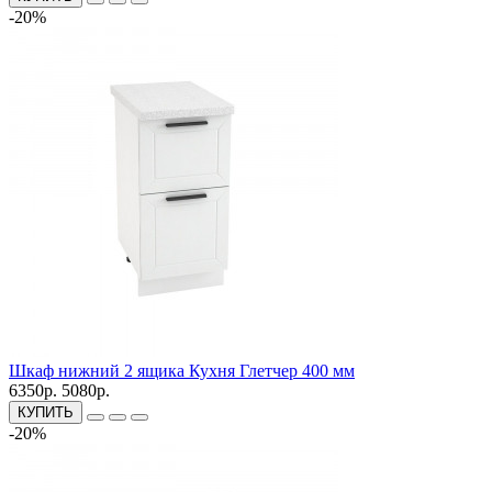
-20%
Шкаф нижний 2 ящика Кухня Глетчер 400 мм
6350р.
5080р.
КУПИТЬ
-20%