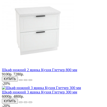
Шкаф нижний 2 ящика Кухня Глетчер 800 мм
9100р.
7280р.
КУПИТЬ
-20%
Шкаф нижний 3 ящика Кухня Глетчер 300 мм
6000р.
4800р.
КУПИТЬ
-20%