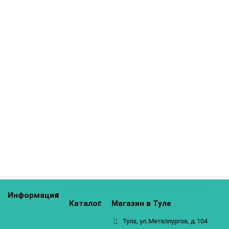
Шкаф нижний мойка с 2 створками Кухня Валерия 600 мм
4600р.
КУПИТЬ
Информация
Каталог
Магазин в Туле
Тула, ул.Металлургов, д.104