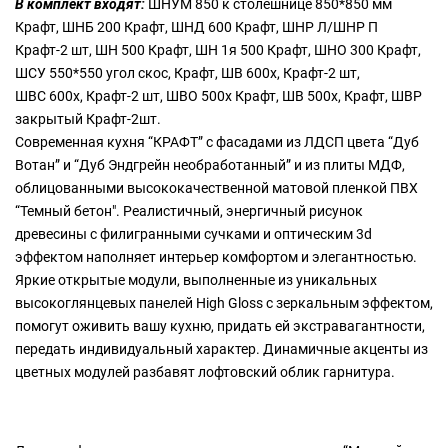
В комплект входят:
ШНУМ 850 к столешнице 850*850 мм
Крафт, ШНБ 200 Крафт, ШНД 600 Крафт, ШНР Л/ШНР П
Крафт-2 шт, ШН 500 Крафт, ШН 1я 500 Крафт, ШНО 300 Крафт,
ШСУ 550*550 угол скос, Крафт, ШВ 600х, Крафт-2 шт,
ШВС 600х, Крафт-2 шт, ШВО 500х Крафт, ШВ 500х, Крафт, ШВР
закрытый Крафт-2шт.
Современная кухня “КРАФТ” с фасадами из ЛДСП цвета “Дуб
Вотан” и “Дуб Эндгрейн необработанный” и из плиты МДФ,
облицованными высококачественной матовой пленкой ПВХ
“Темный бетон". Реалистичный, энергичный рисунок
древесины с филигранными сучками и оптическим 3d
эффектом наполняет интерьер комфортом и элегантностью.
Яркие открытые модули, выполненные из уникальных
высокоглянцевых панелей High Gloss с зеркальным эффектом,
помогут оживить вашу кухню, придать ей экстравагантности,
передать индивидуальный характер. Динамичные акценты из
цветных модулей разбавят лофтовский облик гарнитура.