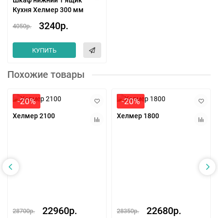
Шкаф нижний 1 ящик
Кухня Хелмер 300 мм
3240р.
4050р.
КУПИТЬ
Похожие товары
-20%
-20%
Хелмер 2100
Хелмер 1800
22960р.
22680р.
28700р.
28350р.