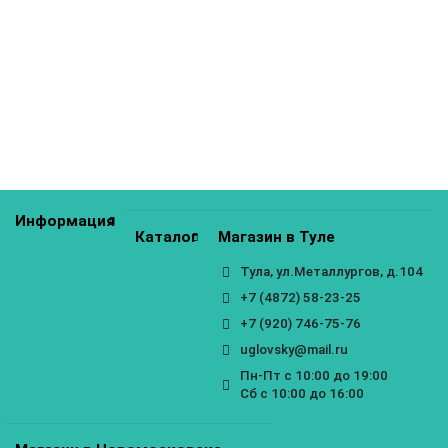
Гостиная Грейс композиция 1
61300р.
КУПИТЬ
Информация
Каталог
Магазин в Туле
Тула, ул.Металлургов, д.104
+7 (4872) 58-23-25
+7 (920) 746-75-76
uglovsky@mail.ru
Пн-Пт с 10:00 до 19:00
Сб с 10:00 до 16:00