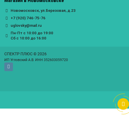
Магазин в Новомосковске
Новомосковск, ул.Березовая, д.23
+7 (920) 746-75-76
uglovsky@mail.ru
Пн-Пт с 10:00 до 19:00
Сб с 10:00 до 16:00
СПЕКТР ПЛЮС © 2026
ИП Угловский А.В. ИНН 352603059720