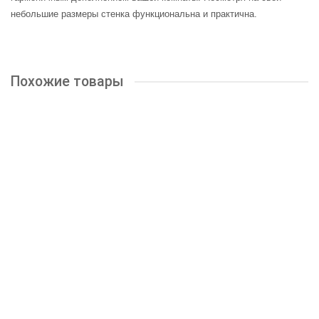
небольшие размеры стенка функциональна и практична.
Похожие товары
Ольбия ЛДСП
43600р.
КУПИТЬ
Макарена ЛДСП
35800р.