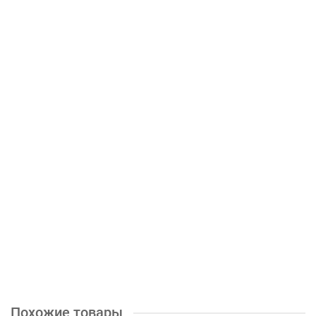
Тумба ТВ 044 (2у) (белый\дуб крафт золотой т )
7400р.
КУПИТЬ
Похожие товары