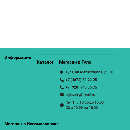
Полка навесная ПН-3 (венге \ясень анкор светлый)
1850р.
КУПИТЬ
Информация
Каталог
Магазин в Туле
Тула, ул.Металлургов, д.104
+7 (4872) 58-23-25
+7 (920) 746-75-76
uglovsky@mail.ru
Пн-Пт с 10:00 до 19:00
Сб с 10:00 до 16:00
Магазин в Новомосковске