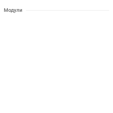
Модули
Тумба ТВ Парус-4 (Ясень шимо)
5000р.
КУПИТЬ
Тумба ТВ 011 (2я) (Венге)
5700р.
КУПИТЬ