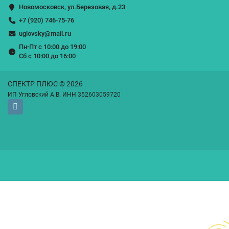
Новомосковск, ул.Березовая, д.23
+7 (920) 746-75-76
uglovsky@mail.ru
Пн-Пт с 10:00 до 19:00
Сб с 10:00 до 16:00
СПЕКТР ПЛЮС © 2026
ИП Угловский А.В. ИНН 352603059720