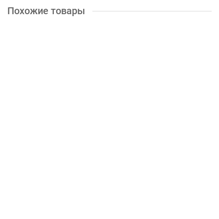
Похожие товары
Стол письменный Сити-2 (белый)
7100р.
КУПИТЬ
Стол письменный Сити-2 (белый\дуб крафт золотой)
7100р.
КУПИТЬ