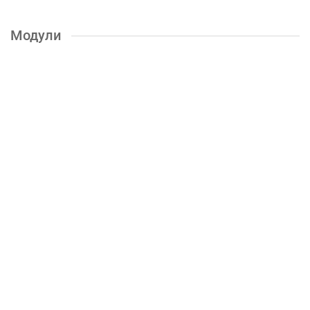
Модули
Колибри Стол письменный
7650р.
КУПИТЬ
Стол письменный Сити-2 (Ясень шимо)
7100р.
КУПИТЬ