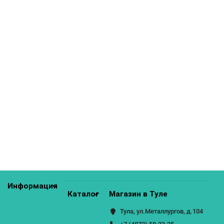
Тумба ТБ-1042
7000р.
КУПИТЬ
Тумба ТБ-1051
7300р.
КУПИТЬ
Информация
Каталог
Магазин в Туле
Тула, ул.Металлургов, д.104