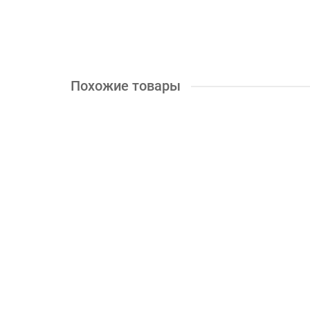
КУПИТЬ
Похожие товары
Тумба ТБ-1026
12300р.
КУПИТЬ
Шкаф ШК-1048