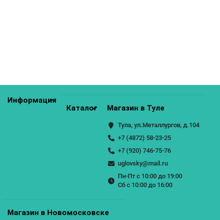
ЗР-1025 (для АН-1016)
1000р.
КУПИТЬ
Информация
Каталог
Магазин в Туле
Тула, ул.Металлургов, д.104
+7 (4872) 58-23-25
+7 (920) 746-75-76
uglovsky@mail.ru
Пн-Пт с 10:00 до 19:00
Сб с 10:00 до 16:00
Магазин в Новомосковске