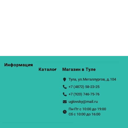
Комод КМ-1001
21700р.
КУПИТЬ
Информация
Каталог
Магазин в Туле
Тула, ул.Металлургов, д.104
+7 (4872) 58-23-25
+7 (920) 746-75-76
uglovsky@mail.ru
Пн-Пт с 10:00 до 19:00
Сб с 10:00 до 16:00