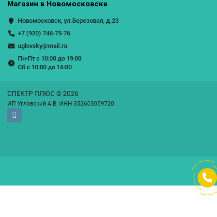
Магазин в Новомосковске
Новомосковск, ул.Березовая, д.23
+7 (920) 746-75-76
uglovsky@mail.ru
Пн-Пт с 10:00 до 19:00
Сб с 10:00 до 16:00
СПЕКТР ПЛЮС © 2026
ИП Угловский А.В. ИНН 352603059720